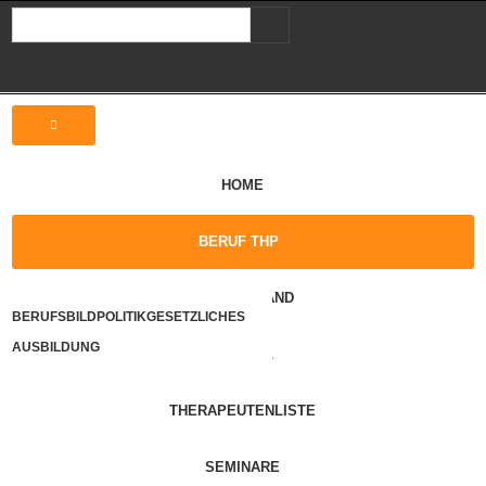
HOME
BERUF THP
DER VERBAND
BERUFSBILD
POLITIK
GESETZLICHES
AUSBILDUNG
ARTIKEL
THERAPEUTENLISTE
SEMINARE