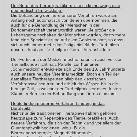
Der Beruf des Tierheilpraktikers ist also keineswegs eine
neumodische Entwicklung.
Die Behandlung der Tiere unserer Vorfahren wurde am
Anfang noch automatisch von denen übernommen, die
auch für die Behandlung der Menschen in der
Dorfgemeinschaft verantwortlich waren. Je größer die
Lebensgemeinschaften der Menschen wurden, desto mehr
fand eine Spezialisierung auf allen Gebieten statt, so dass
sich auch immer mehr das Tätigkeitsfeld des Tierheilers –
unseres heutigen Tierheilpraktikers – herausbildete.
Der Fortschritt der Medizin machte natürlich auch vor der
Tierheilkunde nicht halt. Parallel zur humanen
„Schulmedizin“ entwickelte sich Ende des 19. Jahrhunderts
auch unsere heutige Veterinärmedizin. Doch ein Teil der
damaligen Tiertherapeuten blieb den klassischen
Verfahrensweisen treu und erhielt das Wissen bis in die
heutige Zeit, in welcher der Tierheilpraktiker einen festen
Stand im Bereich der Behandlung von Tieren einnimmt.
Heute finden moderne Verfahren Eingang in das
Berufsbild.
Nicht nur die traditionellen Therapieverfahren gehören
heutzutage zum Repertoire des Tierheilpraktikers. Auch
neuere Verfahren, die sich der Technik und vor allem der
Quantenphysik bedienen, wie z. B. die
Bioresonanztherapie, Magnetfeldtherapie,