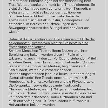
Immer mehr Tierhalter legen bei der Behandlung ihrer
Tiere Wert auf sanfte und natürliche Therapieformen. So
steigt die Nachfrage nach der alternativen Tiermedizin
stetig an und macht selbst vor der traditionellen
Schulmedizin nicht halt. Immer mehr Tierärzte
spezialisieren sich auf Akupunktur, Homöopathie und
entdecken im Bereich der Erkrankungen des
Bewegungsapparates den Blutegel und den Aderlass
wieder.
Dabei ist die Behandlung von Erkrankungen mit Hilfe der
so genannten „Alternativen Medizin“ keinesfalls eine
Entdeckung der Neuzeit.
Seitdem Menschen Tiere zu ihrem Nutzen und ihrer
Bereicherung halten, werden diese im Falle einer
Erkrankung auch mit den zur Verfügung stehenden Mitteln
aus dem Bereich der Humanmedizin behandelt. Vor dem
Siegeszug der modernen Medizin, beginnend im 19.
Jahrhundert, waren die vorherrschenden
Behandlungsmethoden jene, die heute unter dem Begriff
„Naturheilkunde“ ihre Renaissance hatten - wie z. B.
Homöopathie, Humoralverfahren und die Phytotherapie.
Die Akupunktur, sowie die gesamte Traditionelle
Chinesische Medizin, auch TCM genannt, gehören hier
natürlich auch dazu, obwohl diese in erster Linie in dieser
Zeit noch dem asiatischen Raum zuzuordnen sind und
auch erst Anfang des 19. Jahrhunderts in Europa als
Heilverfahren bekannt wurden.