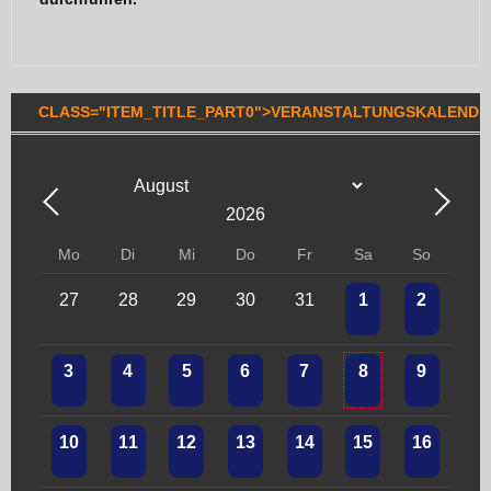
CLASS="ITEM_TITLE_PART0">VERANSTALTUNGSKALENDE
Mo
Di
Mi
Do
Fr
Sa
So
27
28
29
30
31
1
2
3
4
5
6
7
8
9
10
11
12
13
14
15
16