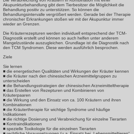
Die Verabreichung von Kräutern in Kombination mit einer
Akupunkturbehandlung gibt dem Tierbesitzer die Möglichkeit die
Behandlung positiv zu unterstützen. So können die
Behandlungsintervalle vergrößert werden. Gerade bei der Therapie
chronischer Erkrankungen stoßen wir mit der Akupunktur immer
wieder an Grenzen.
Die Kräuterrezepturen werden individuell entsprechend der TCM-
Diagnostik erstellt und können so auch helfen unter anderem
Mangelzustände auszugleichen. Grundlage ist die Diagnostik nach
den TCM Syndromen. Diese werden ausführlich besprochen.
Ziele
Sie lernen
■ die energetischen Qualitäten und Wirkungen der Kräuter kennen
■ die Kräuter nach den chinesischen Arzneimittelgruppen zu
unterscheiden
■ die Behandlungsstrategien der chinesischen Arzneimitteltherapie
■ das Erstellen von Rezepturen und Kombinieren von
Kräuterpaaren
■ die Wirkung und den Einsatz von ca. 100 Kräutern und ihren
Kombinationen
■ die Kräutertherapie für wichtige Syndrome und häufige
Indikationen
■ die richtige Dosierung und Verabreichung für einzelne Tierarten
■ Kontraindikationen
■ spezielle Toxikologie für die einzelnen Tierarten
■ rechtliche Voraussetzungen (u.a. Einsatz bei „Lebensmitteltieren“