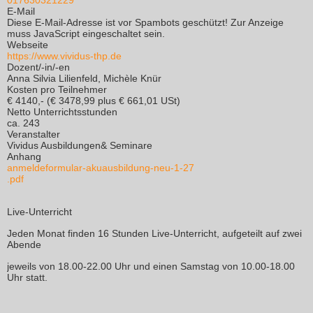
017630321229
E-Mail
Diese E-Mail-Adresse ist vor Spambots geschützt! Zur Anzeige
muss JavaScript eingeschaltet sein.
Webseite
https://www.vividus-thp.de
Dozent/-in/-en
Anna Silvia Lilienfeld, Michèle Knür
Kosten pro Teilnehmer
€ 4140,- (€ 3478,99 plus € 661,01 USt)
Netto Unterrichtsstunden
ca. 243
Veranstalter
Vividus Ausbildungen& Seminare
Anhang
anmeldeformular-akuausbildung-neu-1-27
.pdf
Live-Unterricht
Jeden Monat finden 16 Stunden Live-Unterricht, aufgeteilt auf zwei
Abende
jeweils von 18.00-22.00 Uhr und einen Samstag von 10.00-18.00
Uhr statt.