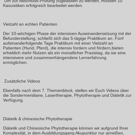
Um zur Abschluss-Prüfung zugelassen zu werden, müssen 10
Kasuistiken erfolgreich bearbeitet werden.
Vielzahl an echten
Patienten
Der 10-wöchigen Phase der intensiven Auseinandersetzung mit der
Befunderstellung, schließt sich das 5-tägige Praktikum an. Fünf
aufeinanderfolgende Tage
Praktikum mit einer
Vielzahl an
Patienten
(Hund, Pferd), die intensiv fordern und fördern,bieten
erheblich mehr Nutzen als ein monatlicher Praxistag, da sie eine
intensivere und zusammenhängendere Lernerfahrung
ermöglichen.
Zusätzliche
Videos
Ebenfalls nach dem 7. Themenblock, stellen wir Euch Videos über
die
Sondermeridiane
,
Lasertherapie
,
Phytotherapie
und
Diätetik
zur
Verfügung.
Diätetik & chinesische Phytotherapie
Diätetik und Chinesische Phytotherapie können wir aufgrund Ihrer
Komplexität, in dem Ausbildungsgang Akupunktur nur anreißen,