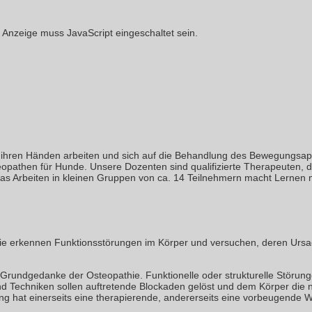
 Anzeige muss JavaScript eingeschaltet sein.
 mit ihren Händen arbeiten und sich auf die Behandlung des Bewegungsa
teopathen für Hunde. Unsere Dozenten sind qualifizierte Therapeuten,
 Das Arbeiten in kleinen Gruppen von ca. 14 Teilnehmern macht Lernen 
e erkennen Funktionsstörungen im Körper und versuchen, deren Ursach
r Grundgedanke der Osteopathie. Funktionelle oder strukturelle Störung
und Techniken sollen auftretende Blockaden gelöst und dem Körper di
ng hat einerseits eine therapierende, andererseits eine vorbeugende W