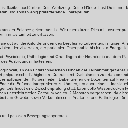
uf ist flexibel ausführbar, Dein Werkzeug, Deine Hände, hast Du immer 
ieten und somit wenig praktizierende Therapeuten.
aus der Balance gekommen ist. Wir unterstützen Dich mit unserer prax
rn ihn als Einheit zu erfassen.
, sie gut auf die Anforderungen des Berufes vorzubereiten, ist unser 
ialen, der viszeralen, der parietalen Osteopathie bis hin zur Energeti
d Physiologie, Pathologie und Grundlagen der Neurologie auf dem Pla
des Ausbildungsinhaltes ein.
glichkeit, an den unterschiedlichen Hunden der Teilnehmer gezieltes 
ert palpatorische Fähigkeiten. Du trainierst Dysbalancen zu ertasten u
nder aufbauenden Kurseinheiten. Dabei greifen die Dozenten auf kreat
m Ende die Befunde interpretieren zu können, um dann einen – individu
nteils findet eine Zwischenprüfung statt. Eventuelle Wissenslücken 
nen unterrichtsfreien Zeitraum von ca. 2 Monaten vorgesehen, da dies
eit am Gewebe sowie Vorkenntnisse in Anatomie und Pathologie- für di
ven und passiven Bewegungsapparates