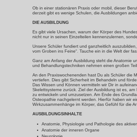
Ob in einer stationären Praxis oder mobil, dieser Ber
derzeit gibt es wenige Schulen, die Ausbildungen anb
DIE AUSBILDUNG
Es gibt viele Ursachen, warum der Körper des Hundes 
nicht nur in seinen Einzelteilen kennenzulernen, sonde
Unsere Schüler fundiert und ganzheitlich auszubilden
vom Groben ins Feine“. Tauche ein in die Welt der fasz
Ganz am Anfang der Ausbildung steht die Anatomie un
und Behandlungstechniken nehmen einen großen Teil 
An den Praxiswochenenden hast Du als Schüler die Mö
vertiefen. Dies gibt Sicherheit im Behandeln und förd
Das Wissen und Können vermitteln wir Dir in aufeina
Skelettsysteme zurück. Ziel der Ausbildung ist es, a
zu entwickeln und umzusetzen. Am Ende des Grundlage
Osteopathie nachgelernt werden. Hierfür haben wir ei
Wirkzusammenhänge im Körper, das Gefühl für die Arb
AUSBILDUNGSINHALTE
Anatomie, Physiologie und Pathologie des akti
Anatomie der inneren Organe
Neurologie