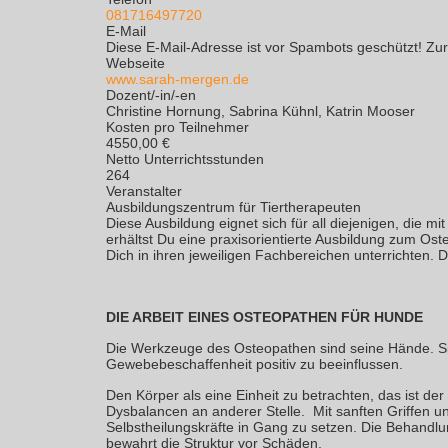
081716497720
E-Mail
Diese E-Mail-Adresse ist vor Spambots geschützt! Zur
Webseite
www.sarah-mergen.de
Dozent/-in/-en
Christine Hornung, Sabrina Kühnl, Katrin Mooser
Kosten pro Teilnehmer
4550,00 €
Netto Unterrichtsstunden
264
Veranstalter
Ausbildungszentrum für Tiertherapeuten
Diese Ausbildung eignet sich für all diejenigen, die
erhältst Du eine praxisorientierte Ausbildung zum Os
Dich in ihren jeweiligen Fachbereichen unterrichten.
DIE ARBEIT EINES OSTEOPATHEN FÜR HUNDE
Die Werkzeuge des Osteopathen sind seine Hände. Si
Gewebebeschaffenheit positiv zu beeinflussen.
Den Körper als eine Einheit zu betrachten, das ist de
Dysbalancen an anderer Stelle. Mit sanften Griffen 
Selbstheilungskräfte in Gang zu setzen. Die Behandlu
bewahrt die Struktur vor Schäden.