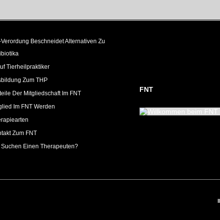
Verordung Beschneidet Alternativen Zu
ibiotika
uf Tierheilpraktiker
sbildung Zum THP
FNT
teile Der Mitgliedschaft Im FNT
glied Im FNT Werden
rapiearten
takt Zum FNT
 Suchen Einen Therapeuten?