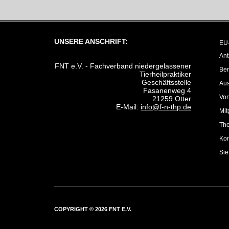
UNSERE ANSCHRIFT:
EU-
Ant
FNT e.V. - Fachverband niedergelassener
Ber
Tierheilpraktiker
Geschäftsstelle
Au
Fasanenweg 4
Vor
21259 Otter
E-Mail:
info@f-n-thp.de
Mit
The
Kon
Sie
COPYRIGHT © 2026 FNT E.V.