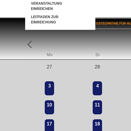
VERANSTALTUNG
EINREICHEN
LEITFADEN ZUR
EINREICHUNG
HOME
»
SEMINARE
»
AUSBILDUNG OSTEOPATHIE FÜR H
Mo
Di
27
28
3
4
10
11
17
18