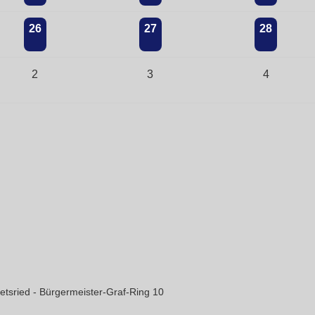
26
27
28
2
3
4
etsried - Bürgermeister-Graf-Ring 10