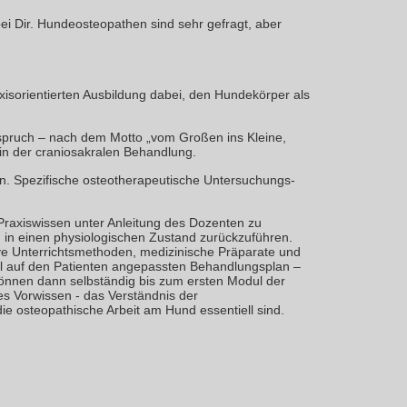
bei Dir. Hundeosteopathen sind sehr gefragt, aber
isorientierten Ausbildung dabei, den Hundekörper als
Anspruch – nach dem Motto „vom Großen ins Kleine,
k in der craniosakralen Behandlung.
n. Spezifische osteotherapeutische Untersuchungs-
Praxiswissen unter Anleitung des Dozenten zu
nd in einen physiologischen Zustand zurückzuführen.
ive Unterrichtsmethoden, medizinische Präparate und
ell auf den Patienten angepassten Behandlungsplan –
können dann selbständig bis zum ersten Modul der
es Vorwissen - das Verständnis der
e osteopathische Arbeit am Hund essentiell sind.