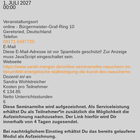
1. JULI 2027
00:00
Veranstaltungsort
online - Bürgermeister-Graf-Ring 10
Geretsried, Deutschland
Telefon
08171 6497720
E-Mail
Diese E-Mail-Adresse ist vor Spambots geschützt! Zur Anzeige
muss JavaScript eingeschaltet sein.
Webseite
https://www.sarah-mergen.de/online-seminarreihe-raeuchern-im-
tierumfeld-energetische-stallreinigung-die-kunst-des-raeucherns
Dozent/-in/-en
Sandra Wohlstreicher
Kosten pro Teilnehmer
€ 134.85
Netto Unterrichtsstunden
6
Diese Seminarreihe wird aufgezeichnet. Als Serviceleistung
erhältst Du als Teilnehmer*in zusätzlich die Möglichkeit die
Aufzeichnung nachzusehen. Der Link hierfür wird Dir
innerhalb von 4 Tagen zugesendet.
Bei nachträglichem Einstieg erhältst Du das bereits gelaufene
Modul als Aufzeichnung.