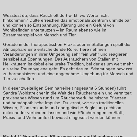
Wusstest du, dass Rauch oft dort wirkt, wo Worte nicht
hinkommen? Düfte erreichen das emotionale Zentrum unmittelbar
und können so Entspannung, Klärung und ein Gefühl von
Wohlbefinden unterstützen – im Raum ebenso wie im
Zusammenspiel von Mensch und Tier.
Gerade in der therapeutischen Praxis oder in Stallungen spielt die
Atmosphäre eine entscheidende Rolle. Tiere nehmen
Veränderungen in ihrer Umgebung sehr fein wahr und reagieren
sensibel auf Spannungen. Das Ausräuchern von Ställen mit
Heilkräutern ist dabei eine uralte Tradition, bei der es um weit mehr
als reine Raumhygiene geht: Es geht darum, Stimmungen bewusst
zu harmonisieren und eine angenehme Umgebung für Mensch und
Tier zu schaffen.
In dieser zweiteiligen Seminarreihe (insgesamt 6 Stunden) führt
Sandra Wohlstreicher in die Welt des Räucherns ein und vermittelt
praxisnahes Wissen rund um Räucherwerk, heimische Pflanzen
und homöopathische Impulse. Du lernst, wie sich traditionelles
Wissen, Pflanzenkunde und energetische Begleitung achtsam
miteinander verbinden lassen und wie Räucherungen im Stall-,
Praxis- und Wohnumfeld bewusst eingesetzt werden können.
Modul 1: Grundlagen, Pflanzenwissen und Räucherpraxis