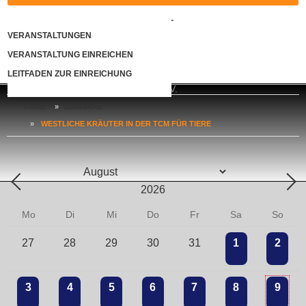
KONTAKT
VERANSTALTUNGEN
VERANSTALTUNG EINREICHEN
LOGIN
LEITFADEN ZUR EINREICHUNG
HOME
»
SEMINARE
»
WESTLICHE KRÄUTER IN DER TCM FÜR TIERE
Mo
Di
Mi
Do
Fr
Sa
So
27
28
29
30
31
1
2
3
4
5
6
7
8
9