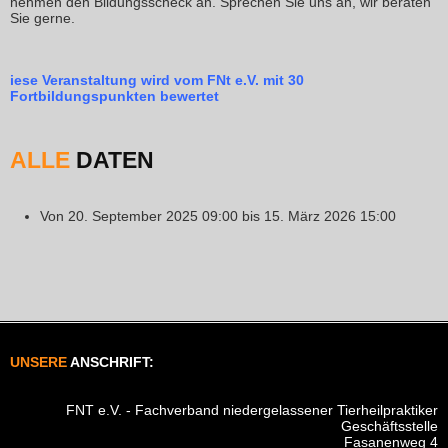
nehmen den Bildungsscheck an. Sprechen Sie uns an, wir beraten
Sie gerne.
iese Veranstaltung wird vom FNt e.V. mit 30
Fortbildungspunkten bewertet
ALLE
DATEN
Von
20. September 2025
09:00
bis
15. März 2026
15:00
UNSERE
ANSCHRIFT:
FNT e.V. - Fachverband niedergelassener Tierheilpraktiker
Geschäftsstelle
Fasanenweg 4