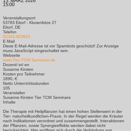
15. MÄRZ 2026
15:00
Veranstaltungsort
53783 Eitorf - Klusenbitze 27
Eitorf, DE
Telefon
02243-923563
E-Mail
Diese E-Mail-Adresse ist vor Spambots geschützt! Zur Anzeige
muss JavaScript eingeschaltet sein.
Webseite
www.Tier-TCM-Seminare.de
Dozent/-in/-en
Susanne Kirsten
Kosten pro Teilnehmer
1890,-€
Netto Unterrichtsstunden
105
Veranstalter
Susanne Kirsten Tier TCM Seminare
Inhalte
Die Therapie mit Heilpflanzen hat einen hohen Stellenwert in der
Tier- naturheilkundlichen-Praxis. In der Regel werden die Kräuter
nach Indikationen verordnet und zusammengestellt. Interaktionen
der Pflanzen, sowie Synergieeffekte werden dabei nicht
berücksichtigt. Hier eröffnen sich durch die Verbindung von