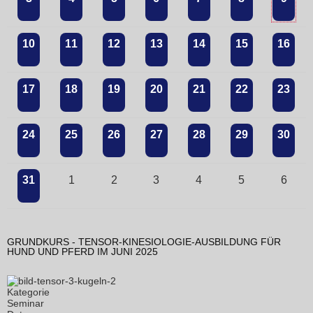
10
11
12
13
14
15
16
17
18
19
20
21
22
23
24
25
26
27
28
29
30
31
1
2
3
4
5
6
GRUNDKURS - TENSOR-KINESIOLOGIE-AUSBILDUNG FÜR
HUND UND PFERD IM JUNI 2025
Kategorie
Seminar