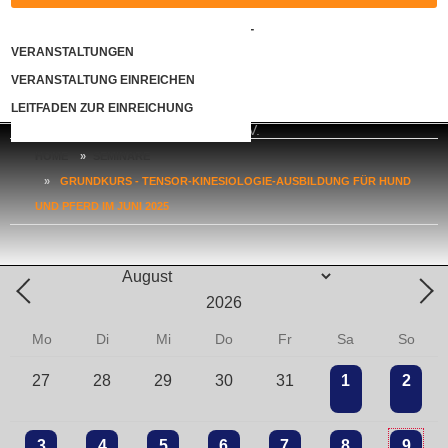
KONTAKT
VERANSTALTUNGEN
VERANSTALTUNG EINREICHEN
LOGIN
LEITFADEN ZUR EINREICHUNG
HOME
»
SEMINARE
»
GRUNDKURS - TENSOR-KINESIOLOGIE-AUSBILDUNG FÜR HUND
UND PFERD IM JUNI 2025
Mo
Di
Mi
Do
Fr
Sa
So
27
28
29
30
31
1
2
3
4
5
6
7
8
9