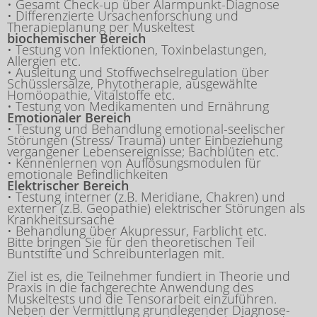
• Gesamt Check-up über Alarmpunkt-Diagnose
• Differenzierte Ursachenforschung und
Therapieplanung per Muskeltest
biochemischer Bereich
• Testung von Infektionen, Toxinbelastungen,
Allergien etc.
• Ausleitung und Stoffwechselregulation über
Schüsslersalze, Phytotherapie, ausgewählte
Homöopathie, Vitalstoffe etc.
• Testung von Medikamenten und Ernährung
Emotionaler Bereich
• Testung und Behandlung emotional-seelischer
Störungen (Stress/ Trauma) unter Einbeziehung
vergangener Lebensereignisse; Bachblüten etc.
• Kennenlernen von Auflösungsmodulen für
emotionale Befindlichkeiten
Elektrischer Bereich
• Testung interner (z.B. Meridiane, Chakren) und
externer (z.B. Geopathie) elektrischer Störungen als
Krankheitsursache
• Behandlung über Akupressur, Farblicht etc.
Bitte bringen Sie für den theoretischen Teil
Buntstifte und Schreibunterlagen mit.
Ziel ist es, die Teilnehmer fundiert in Theorie und
Praxis in die fachgerechte Anwendung des
Muskeltests und die Tensorarbeit einzuführen.
Neben der Vermittlung grundlegender Diagnose-