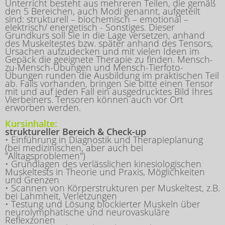
Unterricht besteht aus mehreren Teilen, die gemäß
den 5 Bereichen, auch Modi genannt, aufgeteilt
sind: strukturell – biochemisch – emotional –
elektrisch/ energetisch - Sonstiges. Dieser
Grundkurs soll Sie in die Lage versetzen, anhand
des Muskeltestes bzw. später anhand des Tensors,
Ursachen aufzudecken und mit vielen Ideen im
Gepäck die geeignete Therapie zu finden. Mensch-
zu-Mensch-Übungen und Mensch-Tierfoto-
Übungen runden die Ausbildung im praktischen Teil
ab. Falls vorhanden, bringen Sie bitte einen Tensor
mit und auf jeden Fall ein ausgedrucktes Bild Ihres
Vierbeiners. Tensoren können auch vor Ort
erworben werden.
Kursinhalte:
struktureller Bereich & Check-up
• Einführung in Diagnostik und Therapieplanung
(bei medizinischen, aber auch bei
"Alltagsproblemen")
• Grundlagen des verlässlichen kinesiologischen
Muskeltests in Theorie und Praxis, Möglichkeiten
und Grenzen
• Scannen von Körperstrukturen per Muskeltest, z.B.
bei Lahmheit, Verletzungen
• Testung und Lösung blockierter Muskeln über
neurolymphatische und neurovaskuläre
Reflexzonen