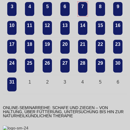
3
4
5
6
7
8
9
10
11
12
13
14
15
16
17
18
19
20
21
22
23
24
25
26
27
28
29
30
31
1
2
3
4
5
6
ONLINE-SEMINARREIHE: SCHAFE UND ZIEGEN – VON
HALTUNG, ÜBER FÜTTERUNG, UNTERSUCHUNG BIS HIN ZUR
NATURHEILKUNDLICHEN THERAPIE