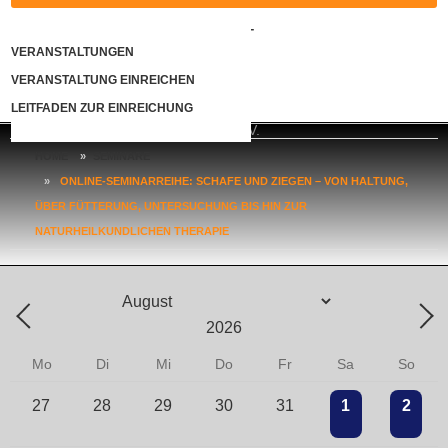
KONTAKT
VERANSTALTUNGEN
VERANSTALTUNG EINREICHEN
LOGIN
LEITFADEN ZUR EINREICHUNG
HOME
»
SEMINARE
»
ONLINE-SEMINARREIHE: SCHAFE UND ZIEGEN – VON HALTUNG,
ÜBER FÜTTERUNG, UNTERSUCHUNG BIS HIN ZUR
NATURHEILKUNDLICHEN THERAPIE
Mo
Di
Mi
Do
Fr
Sa
So
27
28
29
30
31
1
2