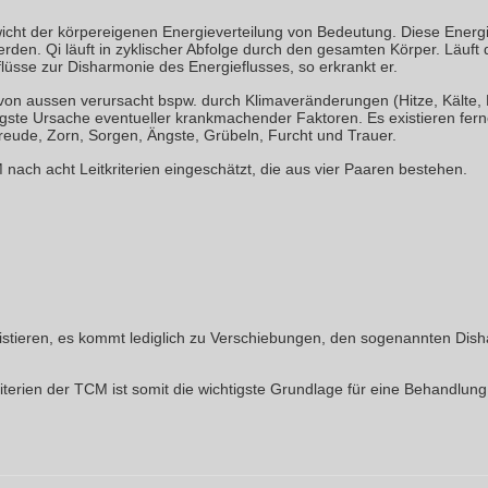
icht der körpereigenen Energieverteilung von Bedeutung. Diese Energi
erden. Qi läuft in zyklischer Abfolge durch den gesamten Körper. Läuft
üsse zur Disharmonie des Energieflusses, so erkrankt er.
 von aussen verursacht bspw. durch Klimaveränderungen (Hitze, Kälte, 
gste Ursache eventueller krankmachender Faktoren. Es existieren ferne
reude, Zorn, Sorgen, Ängste, Grübeln, Furcht und Trauer.
ach acht Leitkriterien eingeschätzt, die aus vier Paaren bestehen.
istieren, es kommt lediglich zu Verschiebungen, den sogenannten Di
riterien der TCM ist somit die wichtigste Grundlage für eine Behandlu