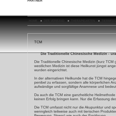
PARTNER
HOME
»
DER VERBAND
»
THERAPIEARTEN
»
TIERMEDI
TCM
Die Traditionelle Chinesische Medizin - ur
Die Traditionelle Chinesische Medizin (kurz TCM ge
westlichen Medizin ist diese Heilkunst jüngst an
wurden eingerichtet.
In der alternativen Heilkunde hat die TCM hingeg
penibel zu erfassen, sondern alle körperlichen A
aufwändige und sorgfältige Anamnese und bedeute
Da auch die TCM eine ganzheitliche Heilmethode i
keinen Erfolg bringen kann. Nur die Erfassung d
Die TCM umfasst nicht nur die Akupunktur und spe
wenngleich teilweise auch mit tierischen Produkte
Bewegung, Stress) wie auch der Ernährung.