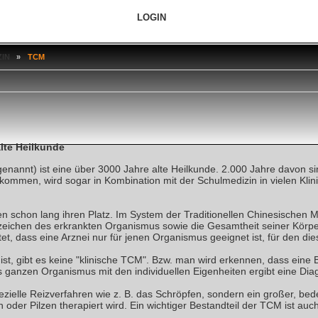
LOGIN
ZIN
»
TCM
alte Heilkunde
nannt) ist eine über 3000 Jahre alte Heilkunde. 2.000 Jahre davon sind 
gekommen, wird sogar in Kombination mit der Schulmedizin in vielen K
en schon lang ihren Platz. Im System der Traditionellen Chinesischen
nzeichen des erkrankten Organismus sowie die Gesamtheit seiner Körpe
t, dass eine Arznei nur für jenen Organismus geeignet ist, für den d
st, gibt es keine "klinische TCM". Bzw. man wird erkennen, dass eine
es ganzen Organismus mit den individuellen Eigenheiten ergibt eine Di
zielle Reizverfahren wie z. B. das Schröpfen, sondern ein großer, bede
n oder Pilzen therapiert wird. Ein wichtiger Bestandteil der TCM ist a