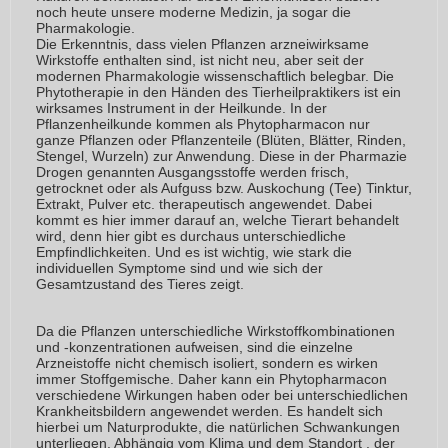
noch heute unsere moderne Medizin, ja sogar die
Pharmakologie.
Die Erkenntnis, dass vielen Pflanzen arzneiwirksame
Wirkstoffe enthalten sind, ist nicht neu, aber seit der
modernen Pharmakologie wissenschaftlich belegbar. Die
Phytotherapie in den Händen des Tierheilpraktikers ist ein
wirksames Instrument in der Heilkunde. In der
Pflanzenheilkunde kommen als Phytopharmacon nur
ganze Pflanzen oder Pflanzenteile (Blüten, Blätter, Rinden,
Stengel, Wurzeln) zur Anwendung. Diese in der Pharmazie
Drogen genannten Ausgangsstoffe werden frisch,
getrocknet oder als Aufguss bzw. Auskochung (Tee) Tinktur,
Extrakt, Pulver etc. therapeutisch angewendet. Dabei
kommt es hier immer darauf an, welche Tierart behandelt
wird, denn hier gibt es durchaus unterschiedliche
Empfindlichkeiten. Und es ist wichtig, wie stark die
individuellen Symptome sind und wie sich der
Gesamtzustand des Tieres zeigt.
Da die Pflanzen unterschiedliche Wirkstoffkombinationen
und -konzentrationen aufweisen, sind die einzelne
Arzneistoffe nicht chemisch isoliert, sondern es wirken
immer Stoffgemische. Daher kann ein Phytopharmacon
verschiedene Wirkungen haben oder bei unterschiedlichen
Krankheitsbildern angewendet werden. Es handelt sich
hierbei um Naturprodukte, die natürlichen Schwankungen
unterliegen. Abhängig vom Klima und dem Standort , der