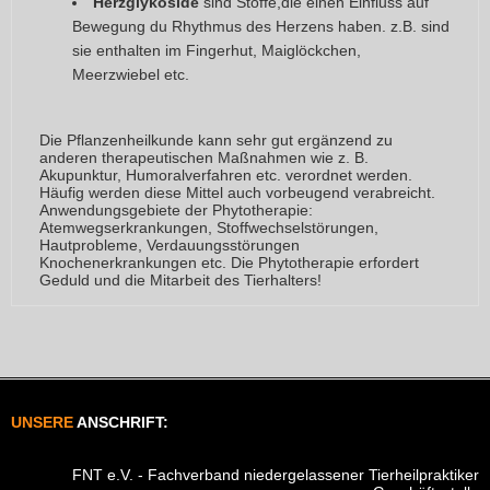
Herzglykoside
sind Stoffe,die einen Einfluss auf
Bewegung du Rhythmus des Herzens haben. z.B. sind
sie enthalten im Fingerhut, Maiglöckchen,
Meerzwiebel etc.
Die Pflanzenheilkunde kann sehr gut ergänzend zu
anderen therapeutischen Maßnahmen wie z. B.
Akupunktur, Humoralverfahren etc. verordnet werden.
Häufig werden diese Mittel auch vorbeugend verabreicht.
Anwendungsgebiete der Phytotherapie:
Atemwegserkrankungen, Stoffwechselstörungen,
Hautprobleme, Verdauungsstörungen
Knochenerkrankungen etc. Die Phytotherapie erfordert
Geduld und die Mitarbeit des Tierhalters!
UNSERE
ANSCHRIFT:
FNT e.V. - Fachverband niedergelassener Tierheilpraktiker