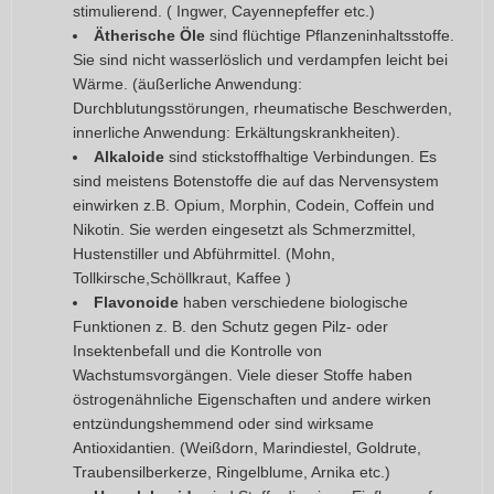
stimulierend. ( Ingwer, Cayennepfeffer etc.)
Ätherische Öle
sind flüchtige Pflanzeninhaltsstoffe.
Sie sind nicht wasserlöslich und verdampfen leicht bei
Wärme. (äußerliche Anwendung:
Durchblutungsstörungen, rheumatische Beschwerden,
innerliche Anwendung: Erkältungskrankheiten).
Alkaloide
sind stickstoffhaltige Verbindungen. Es
sind meistens Botenstoffe die auf das Nervensystem
einwirken z.B. Opium, Morphin, Codein, Coffein und
Nikotin. Sie werden eingesetzt als Schmerzmittel,
Hustenstiller und Abführmittel. (Mohn,
Tollkirsche,Schöllkraut, Kaffee )
Flavonoide
haben verschiedene biologische
Funktionen z. B. den Schutz gegen Pilz- oder
Insektenbefall und die Kontrolle von
Wachstumsvorgängen. Viele dieser Stoffe haben
östrogenähnliche Eigenschaften und andere wirken
entzündungshemmend oder sind wirksame
Antioxidantien. (Weißdorn, Marindiestel, Goldrute,
Traubensilberkerze, Ringelblume, Arnika etc.)