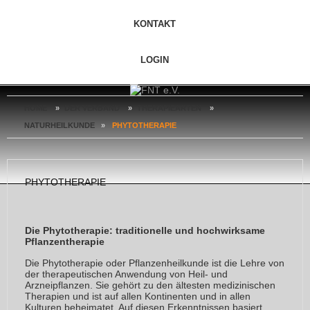
KONTAKT
LOGIN
HOME
»
DER VERBAND
»
THERAPIEARTEN
»
NATURHEILKUNDE
»
PHYTOTHERAPIE
PHYTOTHERAPIE
Die Phytotherapie: traditionelle und hochwirksame
Pflanzentherapie
Die Phytotherapie oder Pflanzenheilkunde ist die Lehre von
der therapeutischen Anwendung von Heil- und
Arzneipflanzen. Sie gehört zu den ältesten medizinischen
Therapien und ist auf allen Kontinenten und in allen
Kulturen beheimatet. Auf diesen Erkenntnissen basiert