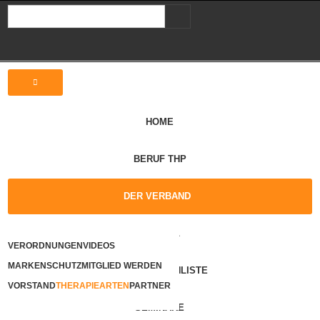
HOME
BERUF THP
DER VERBAND
ARTIKEL
VERORDNUNGEN
VIDEOS
MARKENSCHUTZ
MITGLIED WERDEN
THERAPEUTENLISTE
VORSTAND
THERAPIEARTEN
PARTNER
SEMINARE