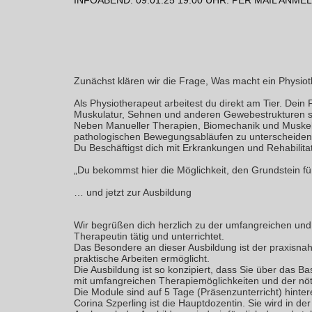
INFOABEND: 09.01.25 19:00 UHR. PER MAIL ANME
Zunächst klären wir die Frage, Was macht ein Physio
Als Physiotherapeut arbeitest du direkt am Tier. De
Muskulatur, Sehnen und anderen Gewebestrukturen sin
Neben Manueller Therapien, Biomechanik und Muskelau
pathologischen Bewegungsabläufen zu unterscheiden
Du Beschäftigst dich mit Erkrankungen und Rehabilitat
„Du bekommst hier die Möglichkeit, den Grundstein für
… und jetzt zur Ausbildung
Wir begrüßen dich herzlich zu der umfangreichen und 
Therapeutin tätig und unterrichtet.
Das Besondere an dieser Ausbildung ist der praxisnah
praktische Arbeiten ermöglicht.
Die Ausbildung ist so konzipiert, dass Sie über das 
mit umfangreichen Therapiemöglichkeiten und der nöti
Die Module sind auf 5 Tage (Präsenzunterricht) hinter
Corina Szperling ist die Hauptdozentin. Sie wird in d