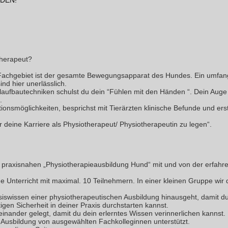
LDEN!
therapeut?
in Fachgebiet ist der gesamte Bewegungsapparat des Hundes. Ein umf
d hier unerlässlich.
fbautechniken schulst du dein “Fühlen mit den Händen “. Dein Auge s
.
ionsmöglichkeiten, besprichst mit Tierärzten klinische Befunde und erst
 deine Karriere als Physiotherapeut/ Physiotherapeutin zu legen“.
praxisnahen „Physiotherapieausbildung Hund“ mit und von der erfahren
e Unterricht mit maximal. 10 Teilnehmern. In einer kleinen Gruppe wi
Basiswissen einer physiotherapeutischen Ausbildung hinausgeht, damit 
gen Sicherheit in deiner Praxis durchstarten kannst.
einander gelegt, damit du dein erlerntes Wissen verinnerlichen kannst. 
er Ausbildung von ausgewählten Fachkolleginnen unterstützt.