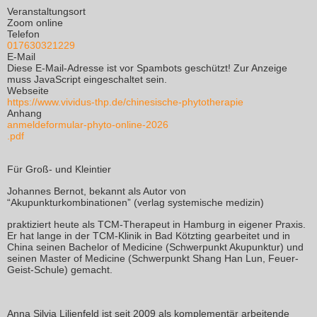
Veranstaltungsort
Zoom online
Telefon
017630321229
E-Mail
Diese E-Mail-Adresse ist vor Spambots geschützt! Zur Anzeige
muss JavaScript eingeschaltet sein.
Webseite
https://www.vividus-thp.de/chinesische-phytotherapie
Anhang
anmeldeformular-phyto-online-2026
.pdf
Für Groß- und Kleintier
​Johannes Bernot, bekannt als Autor von
“Akupunkturkombinationen” (verlag systemische medizin)
praktiziert heute als TCM-Therapeut in Hamburg in eigener Praxis.
Er hat lange in der TCM-Klinik in Bad Kötzting gearbeitet und in
China seinen Bachelor of Medicine (Schwerpunkt Akupunktur) und
seinen Master of Medicine (Schwerpunkt Shang Han Lun, Feuer-
Geist-Schule) gemacht.
Anna Silvia Lilienfeld ist seit 2009 als komplementär arbeitende