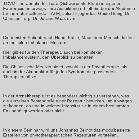
TCVM Therapeutin für Tiere (Schwerpunkt Pferd) in eigener
Fahrpraxis unterwegs. Ihre Ausbildung erhielt Sie bei der Akademie
für Tiernaturheilkunde – ATM, Julia Hilljegerdes, Guido Hönig, Dr.
Christian Torp, Dr. Juliane Waas uvm..
Die meisten Patienten, ob Hund, Katze, Maus oder Mensch, leiden
an multiplen Imbalance-Mustern.
Hier gilt es für den Therapeut, auch bei komplexen
Imbalancemustern, den Überblick zu behalten.
Die Chinesische Medizin bietet sowohl in der Phytotherapie, als
auch in der Akupunktur für jedes Syndrom die passenden
Therapieansätze.
In der Arzneitherapie ist es besonders wichtig zu verstehen, was
die einzelnen Bestandteile einer Rezeptur bewirken, um abwägen
zu können,
ob und in welcher Intensität sie in einem bestimmten
Fall benötigt werden oder nicht.
In diesem Seminar wird uns Johannes Bernot das modulbasierte
Erstellen von phytotherapeutischen Rezepturen vorstellen.