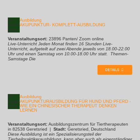
06
Ausbildung
AKUPUNKTUR- KOMPLETT-AUSBILDUNG
August
2026
Veranstaltungsort:
23896 Panten/ Zoom online
Live-Unterricht Jeden Monat finden 16 Stunden Live-
Unterricht, aufgeteilt auf zwei Abende jeweils von 18.00-22.00
Uhr und einen Samstag von 10.00-18.00 Uhr statt. ​ Themen-
Samstage Die
DETAILS
06
Ausbildung
AKUPUNKTURAUSBILDUNG FÜR HUND UND PFERD -
August
WIE EIN CHINESISCHER THERAPEUT DENKEN
2026
LERNEN
Veranstaltungsort:
Ausbildungszentrum für Tiertherapeuten
in 82538 Geretsried
|
Stadt:
Geretsried, Deutschland
Diese Ausbildung ist ein Spezialisierungsteil der
Tierheilpraktikerausbildung, kann aber auch als eigenständiger