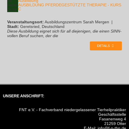
06
Ausbildung
AUSBILDUNG PFERDEGESTÜTZTE THERAPIE - KURS
August
C
2026
Veranstaltungsort:
Ausbildungszentrum Sarah Mergen
|
Stadt:
Geretsried, Deutschland
Diese Ausbildung eignet sich für all diejenigen, die einen SINN-
vollen Beruf suchen, der die
DETAILS
UNSERE ANSCHRIFT:
FNT e.V. - Fachverband niedergelassener Tierheilpraktiker
Geschäftsstelle
Fasanenweg 4
21259 Otter
E-Mail:
info@f-n-thp.de