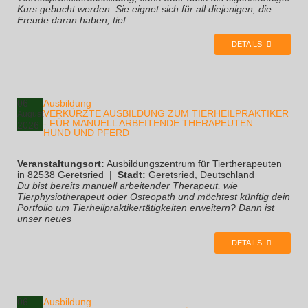
Kurs gebucht werden. Sie eignet sich für all diejenigen, die
Freude daran haben, tief
DETAILS
06
Ausbildung
VERKÜRZTE AUSBILDUNG ZUM TIERHEILPRAKTIKER
August
- FÜR MANUELL ARBEITENDE THERAPEUTEN –
2026
HUND UND PFERD
Veranstaltungsort:
Ausbildungszentrum für Tiertherapeuten
in 82538 Geretsried
|
Stadt:
Geretsried, Deutschland
Du bist bereits manuell arbeitender Therapeut, wie
Tierphysiotherapeut oder Osteopath und möchtest künftig dein
Portfolio um Tierheilpraktikertätigkeiten erweitern? Dann ist
unser neues
DETAILS
06
Ausbildung